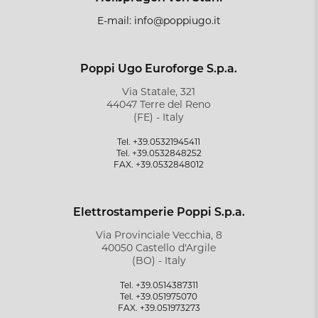
E-mail: info@poppiugo.it
Poppi Ugo Euroforge S.p.a.
Via Statale, 321
44047 Terre del Reno
(FE) - Italy
Tel. +39.05321945411
Tel. +39.0532848252
FAX. +39.0532848012
Elettrostamperie Poppi S.p.a.
Via Provinciale Vecchia, 8
40050 Castello d'Argile
(BO) - Italy
Tel. +39.0514387311
Tel. +39.051975070
FAX. +39.051973273